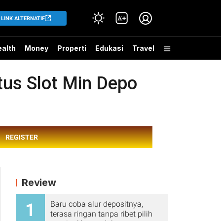
LINK ALTERNATIF
alth
Money
Properti
Edukasi
Travel
tus Slot Min Depo
REGISTER
Review
Baru coba alur depositnya,
1
terasa ringan tanpa ribet pilih