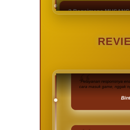
? Bagaimana MUSANG288
"Baru coba alur depositnya,
REVI
ribet pilih nominal besar dul
? Apakah min depo 5k
Bintang
? Apa yang perlu dicek
"Pelayanan responsnya enak 
cara masuk game, nggak n
? Mengapa fondasi aks
Bin