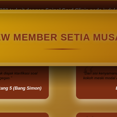
 terkait dengan Spinal Cord Clinic pada judul 
 terasa ringan tanpa
"Yang bikin betah d
EW MEMBER SETIA MUS
u."
rapi, jadi nggak mu
 cocok untuk pemain yang baru mencoba?
 5 (Reyhan Siahaan)
 sebelum main di situs slot modal kecil?
diajak klarifikasi soal
"Dari sisi kenyaman
gegas."
kokoh meski modal 
es penting meski nominal depositnya kecil?
tang 5 (Bang Simon)