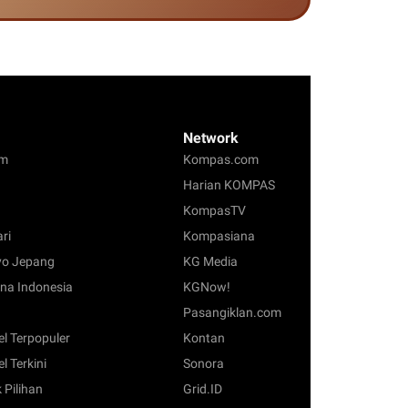
intang 5 (Farhan Selamet)
Network
om
Kompas.com
Harian KOMPAS
KompasTV
ari
Kompasiana
o Jepang
KG Media
na Indonesia
KGNow!
Pasangiklan.com
el Terpopuler
Kontan
el Terkini
Sonora
 Pilihan
Grid.ID