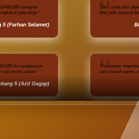
MUSANG288 lumayan
"Baru coba alur depo
ingkat di sela kerja."
ribet pilih nominal b
g 5 (Farhan Selamet)
B
NG288 itu navigasinya
"Pelayanan responsny
er cari menu utama."
cara masuk game, n
ntang 5 (Azil Gagap)
 fondasi situsnya terasa
"Kecepatan buka l
 minim."
konsisten, cocok buat