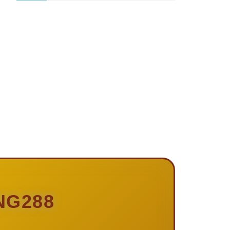
NG288