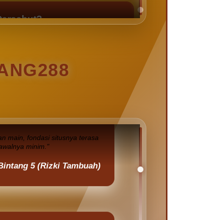
tersebut?
i MUSANG288 itu navigasinya
ANG288
ter-muter cari menu utama."
Bintang 5 (Azil Gagap)
an main, fondasi situsnya terasa
awalnya minim."
Bintang 5 (Rizki Tambuah)